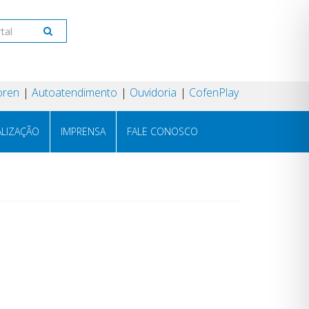
oren
Autoatendimento
Ouvidoria
CofenPlay
ALIZAÇÃO
IMPRENSA
FALE CONOSCO