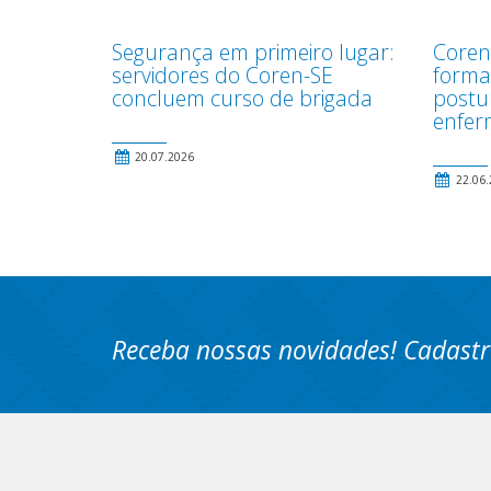
Segurança em primeiro lugar:
Coren
servidores do Coren-SE
forma
concluem curso de brigada
postu
enfer
20.07.2026
22.06.
Receba nossas novidades! Cadastr