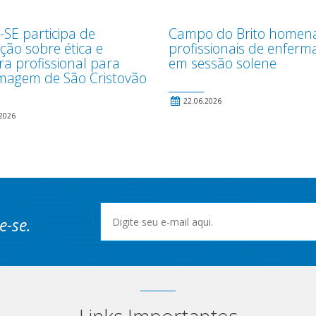
-SE participa de
Campo do Brito homen
ção sobre ética e
profissionais de enfer
ra profissional para
em sessão solene
magem de São Cristovão
22.06.2026
2026
e-se.
Links Importantes