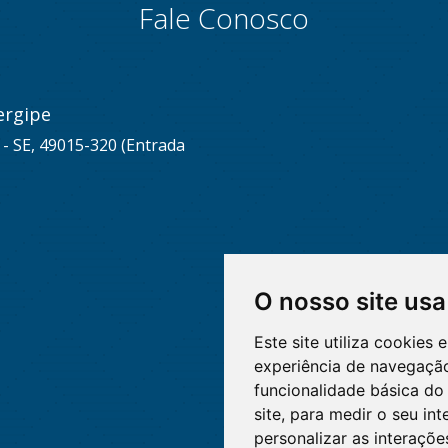
Fale Conosco
ergipe
u - SE, 49015-320 (Entrada
O nosso site usa
Este site utiliza cookies
experiência de navegação
funcionalidade básica do 
site
,
para medir o seu int
personalizar as interaçõ