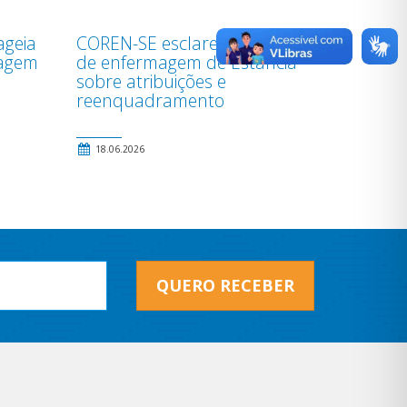
ageia
COREN-SE esclarece auxiliares
magem
de enfermagem de Estância
sobre atribuições e
reenquadramento
18.06.2026
QUERO RECEBER