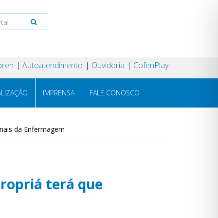
oren
Autoatendimento
Ouvidoria
CofenPlay
ALIZAÇÃO
IMPRENSA
FALE CONOSCO
ionais da Enfermagem
ropriá terá que