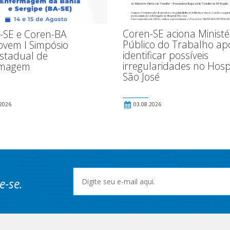
Coren-SE aciona Ministé
-SE e Coren-BA
Público do Trabalho ap
vem I Simpósio
identificar possíveis
estadual de
irregularidades no Hosp
rmagem
São José
2026
03.08.2026
e-se.