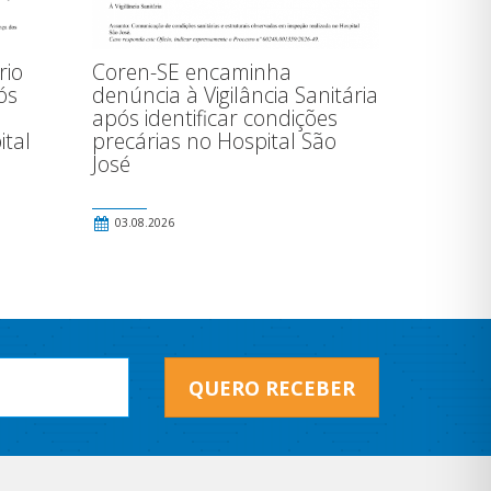
rio
Coren-SE encaminha
ós
denúncia à Vigilância Sanitária
após identificar condições
ital
precárias no Hospital São
José
03.08.2026
QUERO RECEBER