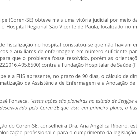
 (Coren-SE) obteve mais uma vitória judicial por meio da 
 o Hospital Regional São Vicente de Paula, localizado no m
e Fiscalização no hospital constatou-se que não haviam 
icos e auxiliares de enfermagem em número suficiente par
) para que o problema fosse resolvido, porém as orienta
-22.2016.4.05.8500) contra a Fundação Hospitalar de Saúde (F
pe e a FHS apresente, no prazo de 90 dias, o cálculo de 
ematização da Assistência de Enfermagem e a Anotação de
José Fonseca,
“essas ações são pioneiras no estado de Sergipe
desenvolvido pelo Coren-SE que visa, em primeiro plano, a b
ção do Coren-SE, conselheira Dra. Ana Angélica Ribeiro, e
alorização profissional e para o cumprimento da legislação