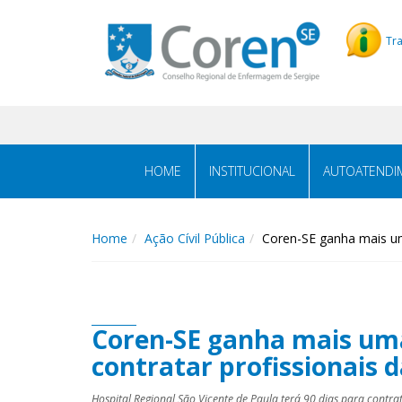
Tr
HOME
INSTITUCIONAL
AUTOATENDI
Home
Ação Cívil Pública
Coren-SE ganha mais um
Coren-SE ganha mais uma 
contratar profissionais
Hospital Regional São Vicente de Paula terá 90 dias para contra