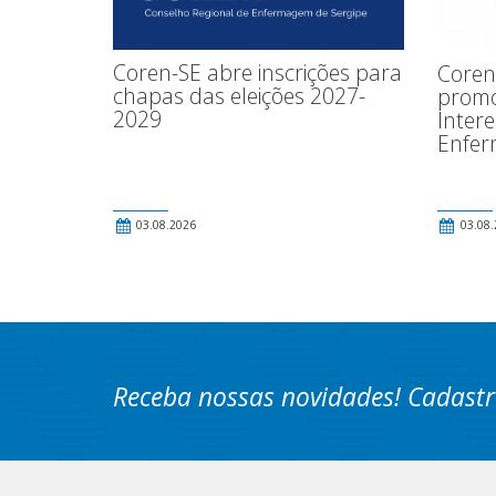
Coren-SE abre inscrições para
Coren
chapas das eleições 2027-
promo
2029
Inter
Enfe
03.08.2026
03.08.
Receba nossas novidades! Cadastr